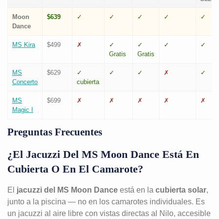
Moon
$639
✓
✓
✓
✓
✓
Dance
MS Kira
$499
✗
✓
✓
✓
✓
Gratis
Gratis
MS
$629
✓
✓
✓
✗
✓
Concerto
cubierta
MS
$699
✗
✗
✗
✗
✗
Magic I
Preguntas Frecuentes
¿El Jacuzzi Del MS Moon Dance Está En
Cubierta O En El Camarote?
El
jacuzzi del MS Moon Dance
está en la
cubierta solar
,
junto a la piscina — no en los camarotes individuales. Es
un jacuzzi al aire libre con vistas directas al Nilo, accesible