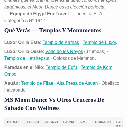
clientes que valoran el bienestar tanto como los templos
faraónicos, el Moon Dance es la elección perfecta.”
—
Equipo de Egypt For Travel
— Licencia ETA
Categoría A Nº 1947
Qué Verás — Templos Y Monumentos
Luxor Orilla Este:
Templo de Karnak
·
Templo de Luxor
.
Luxor Orilla Oeste:
Valle de los Reyes
(3 tumbas) ·
Templo de Hatshepsut
· Colosos de Memnón.
Paradas en el Nilo:
Templo de Edfu
·
Templo de Kom
Ombo
.
Asuán:
Templo de Filae
·
Alta Presa de Asuán
· Obelisco
Inacabado.
MS Moon Dance Vs Otros Cruceros De
Sábado Con Wellness
BARCO
PRECIO
JACUZZI
SAUNA
SPA
GIMNASIO
SALÓ
BELLE