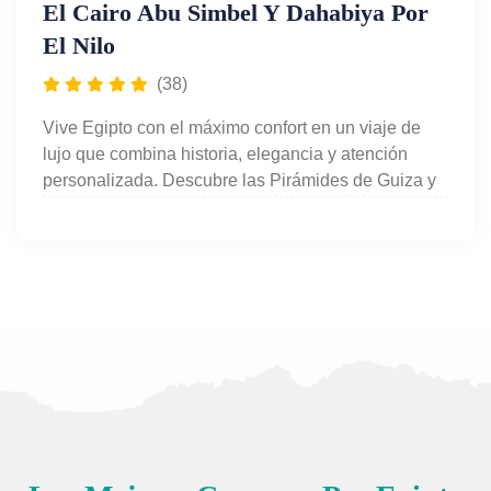
El Cairo Abu Simbel Y Dahabiya Por
El Nilo
(38)
Vive Egipto con el máximo confort en un viaje de
lujo que combina historia, elegancia y atención
personalizada. Descubre las Pirámides de Guiza y
los tesoros de El Cairo, vuela hasta Abu Simbel
para admirar sus templos colosales y navega por el
Nilo a bordo de una exclusiva Dahabiya, lejos del
turismo masivo. Todo organizado para ti: guía en
español, hoteles de categoría superior, traslados
privados y experiencias únicas en cada destino.
Con
Egypt For Travel,
cada detalle está cuidado
para que disfrutes de un viaje inolvidable y
sofisticado por el corazón del antiguo Egipto.