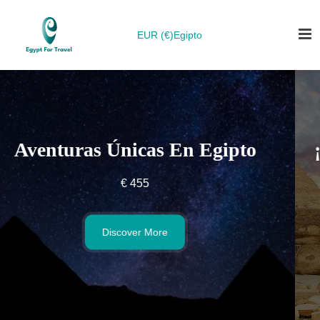
EUR (€)
Egipto
o
¡Vive Egipto Como Nunca Ant
€
546
Discover More