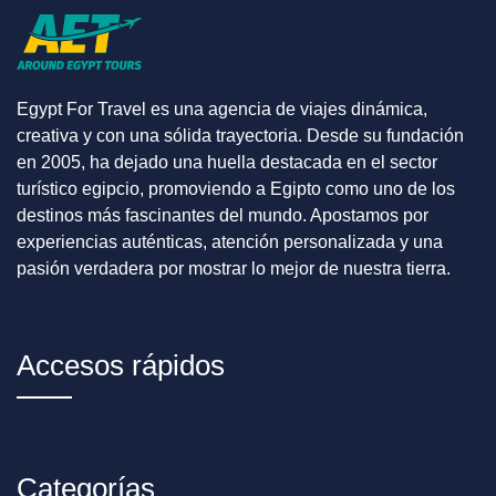
embarcas en tu crucero por el Nilo sin un solo día
perdido. Contacta con Egypt For Travel y
construiremos el itinerario completo alrededor de
tus vuelos.
Egypt For Travel es una agencia de viajes dinámica,
creativa y con una sólida trayectoria. Desde su fundación
¿Qué Significa Que Las Ventanas Sean
en 2005, ha dejado una huella destacada en el sector
Abatibles?
turístico egipcio, promoviendo a Egipto como uno de los
destinos más fascinantes del mundo. Apostamos por
En la mayoría de los cruceros por el Nilo — incluso
experiencias auténticas, atención personalizada y una
en barcos de $699–$850 — las ventanas
pasión verdadera por mostrar lo mejor de nuestra tierra.
panorámicas son de cristal fijo: ves el Nilo pero no
puedes abrirlo. Las
ventanas abatibles del Blue
Shadow I
se inclinan hacia fuera, permitiendo que
entre el aire del Nilo directamente en el camarote. Al
Accesos rápidos
amanecer entre Edfu y Kom Ombo, con el desierto
de color ocre a ambas orillas y los primeros rayos
de sol sobre el agua, abrir esa ventana y sentir el
aire seco y fresco del Nilo es una de las
Categorías
experiencias sensoriales más memorables de