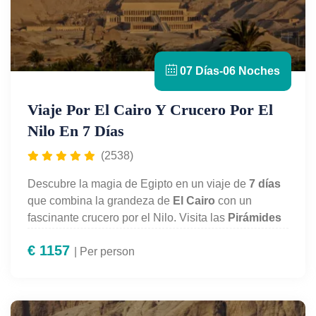
07 Días-06 Noches
Viaje Por El Cairo Y Crucero Por El
Nilo En 7 Días
(2538)
Descubre la magia de Egipto en un viaje de
7 días
que combina la grandeza de
El Cairo
con un
fascinante crucero por el Nilo. Visita las
Pirámides
de Guiza,
el
Museo Egipcio
y los templos más
€
1157
emblemáticos de
| Per person
Luxor, Asuán y Kom Ombo
. Una
experiencia única donde la historia, la cultura y los
paisajes milenarios se unen para crear recuerdos
inolvidables.