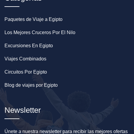
cualquier viaje a Egipto. Una ventana abatible no es
un detalle técnico — es la diferencia entre ver
Paquetes de Viaje a Egipto
Egipto y sentirlo.
Los Mejores Cruceros Por El Nilo
¿Listo para reservar el Blue Shadow I?
Bañera + café en camarote desde $559. Cada
Excursiones En Egipto
sábado desde Luxor. Respondemos en menos
de 2 horas.
Escríbenos por WhatsApp
Viajes Combinados
ahora.
Licencia ETA Categoría A Nº 1947.
Circuitos Por Egipto
Blog de viajes por Egipto
Newsletter
Únete a nuestra newsletter para recibir las mejores ofertas