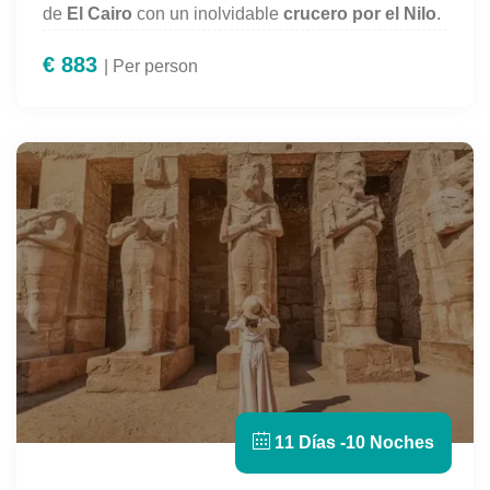
de
El Cairo
con un inolvidable
crucero por el Nilo
.
Descubre las
Pirámides de Guiza
, el
Museo
€
883
Egipcio
| Per person
y la
Esfinge
, y continúa tu viaje navegando
entre templos milenarios en
Luxor, Asuán y Kom
Ombo.
Una experiencia perfecta que une historia,
cultura y paisajes únicos.
11 Días -10 Noches