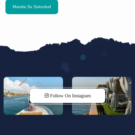
bebidas frías. Para los viajeros que madrugamos
para las excursiones al amanecer en el Valle de los
Reyes o Karnak, esta facilidad marca una diferencia
real en la comodidad del día.
¿Por Qué El Horario De Sábados Es
Ventajoso Para Quienes Vuelan Desde
España?
La mayoría de los vuelos directos o con escala
desde España hacia Egipto llegan a El Cairo los
jueves y viernes
, lo que permite pasar uno o dos
días visitando las Pirámides de Guiza, el Museo
Follow On Instagram
Egipcio y el barrio copto antes de tomar el vuelo
interno a Luxor el
viernes por la tarde o el sábado
por la mañana
. El
Blue Shadow I
embarca
precisamente los sábados desde Luxor, lo que
convierte el itinerario en algo completamente fluido:
llegas, visitas El Cairo, y el sábado por la mañana