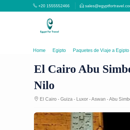
+20 1555552466
sales@egyptfortravel.c
Home
Egipto
Paquetes de Viaje a Egipto
El Cairo Abu Simb
Nilo
El Cairo - Guiza - Luxor - Aswan - Abu Simb