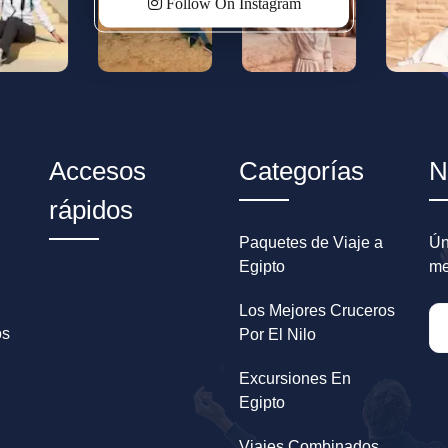
Follow On Instagram
Accesos
Categorías
N
rápidos
Paquetes de Viaje a
Ún
Egipto
me
Los Mejores Cruceros
os
Por El Nilo
Excursiones En
Egipto
Viajes Combinados