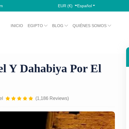
EUR (€)
Español
om
INICIO
EGIPTO
BLOG
QUIÉNES SOMOS
El Cairo Abu Simbel y Dahabiya por el Nilo
el Y Dahabiya Por El
el
(1,186 Reviews)