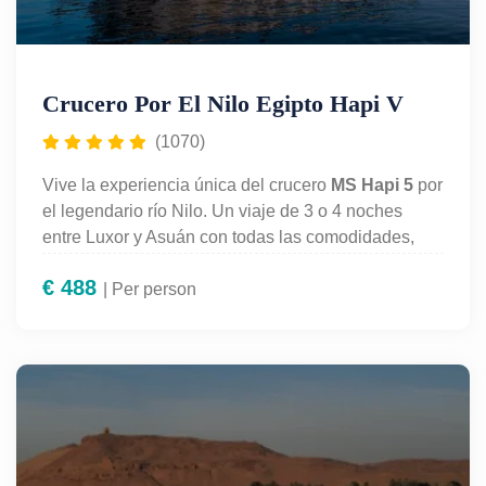
Crucero Por El Nilo Egipto Hapi V
(1070)
Vive la experiencia única del crucero
MS Hapi 5
por
el legendario río Nilo. Un viaje de 3 o 4 noches
entre Luxor y Asuán con todas las comodidades,
pensión completa y visitas guiadas a los templos
€
488
más impresionantes de Egipto: Karnak, Luxor, Edfu,
| Per person
Kom Ombo y Philae. Disfruta de un crucero
elegante, gastronomía de calidad, piscina y
entretenimiento a bordo mientras descubres la
historia faraónica. Una opción ideal para quienes
buscan un viaje de ensueño por Egipto con todo
incluido.