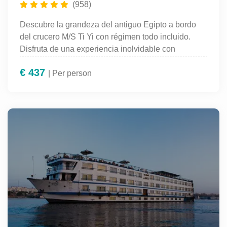
(958)
Descubre la grandeza del antiguo Egipto a bordo
del crucero M/S Ti Yi con régimen todo incluido.
Disfruta de una experiencia inolvidable con
alojamiento de lujo, gastronomía variada,
€
437
entretenimiento a bordo y excursiones guiadas en
| Per person
español a los monumentos más emblemáticos de
Luxor, Edfu, Kom Ombo y Asuán. Perfecto para
quienes desean explorar el Nilo con total
comodidad y servicio de primera categoría.