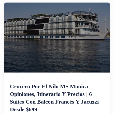
Karnak, Luxor, Edfu, Kom Ombo y Philae. Perfecto
para quienes buscan combinar historia, cultura y
relax en un solo viaje. Vive una travesía única con
todas las comodidades en el exclusivo Florence
Nile Cruise.
Crucero Por El Nilo MS Monica —
Opiniones, Itinerario Y Precios | 6
Suites Con Balcón Francés Y Jacuzzi
Desde $699