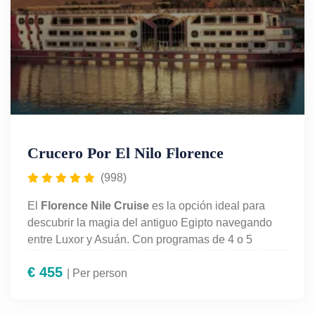
Crucero Por El Nilo Florence
(998)
El
Florence Nile Cruise
es la opción ideal para
descubrir la magia del antiguo Egipto navegando
entre Luxor y Asuán. Con programas de 4 o 5
noches, este crucero ofrece una experiencia de lujo
€
455
con pensión completa, camarotes elegantes,
| Per person
piscina y espectáculos a bordo. Incluye visitas
guiadas a los templos más icónicos del Nilo como