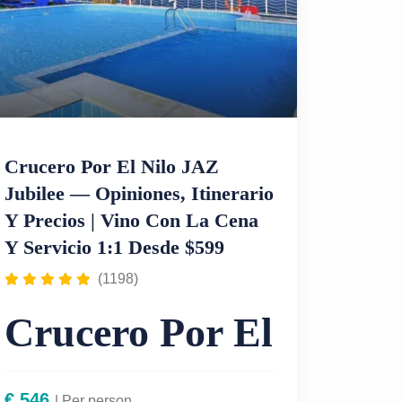
Crucero Por El Nilo JAZ
Jubilee — Opiniones, Itinerario
Y Precios | Vino Con La Cena
Y Servicio 1:1 Desde $599
(1198)
Crucero Por El
Nilo JAZ
€
546
| Per person