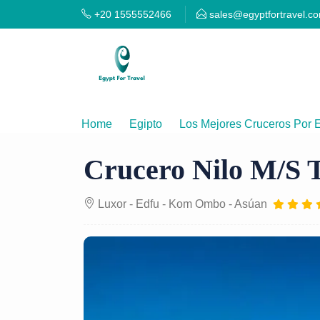
+20 1555552466
sales@egyptfortravel.c
Home
Egipto
Los Mejores Cruceros Por E
Crucero Nilo M/S T
Luxor - Edfu - Kom Ombo - Asúan