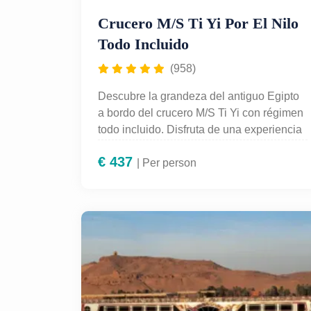
Crucero M/S Ti Yi Por El Nilo
Todo Incluido
(958)
Descubre la grandeza del antiguo Egipto
a bordo del crucero M/S Ti Yi con régimen
todo incluido. Disfruta de una experiencia
inolvidable con alojamiento de lujo,
€
437
gastronomía variada, entretenimiento a
| Per person
bordo y excursiones guiadas en español a
los monumentos más emblemáticos de
Luxor, Edfu, Kom Ombo y Asuán. Perfecto
para quienes desean explorar el Nilo con
total comodidad y servicio de primera
categoría.