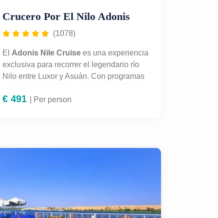
Crucero Por El Nilo Adonis
(1078)
El
Adonis Nile Cruise
es una experiencia
exclusiva para recorrer el legendario río
Nilo entre Luxor y Asuán. Con programas
de 4 o 5 noches, este crucero combina
€
491
lujo y cultura: elegantes camarotes,
| Per person
piscina, gastronomía internacional y
espectáculos a bordo. Incluye visitas
guiadas a los templos más impresionantes
de Egipto como Karnak, Luxor, Edfu, Kom
Ombo y Philae. Un viaje perfecto para
quienes desean descubrir la grandeza
faraónica con todas las comodidades de
un crucero de lujo. Vive Egipto de manera
inolvidable navegando en el Adonis Nile
Cruise.