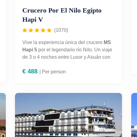
Crucero Por El Nilo Egipto
Hapi V
(1070)
Vive la experiencia única del crucero
MS
Hapi 5
por el legendario río Nilo. Un viaje
de 3 o 4 noches entre Luxor y Asuán con
todas las comodidades, pensión completa
€
488
y visitas guiadas a los templos más
| Per person
impresionantes de Egipto: Karnak, Luxor,
Edfu, Kom Ombo y Philae. Disfruta de un
crucero elegante, gastronomía de calidad,
piscina y entretenimiento a bordo mientras
descubres la historia faraónica. Una
opción ideal para quienes buscan un viaje
de ensueño por Egipto con todo incluido.