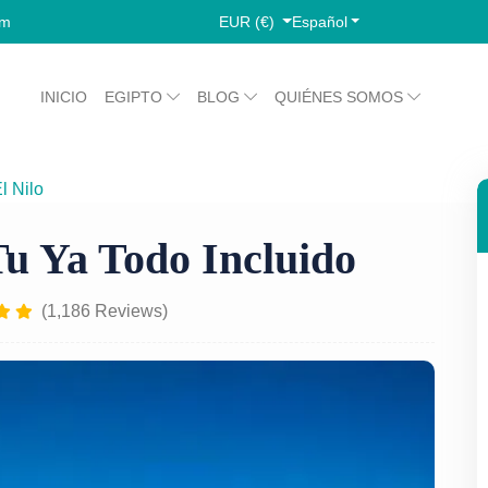
EUR (€)
Español
om
INICIO
EGIPTO
BLOG
QUIÉNES SOMOS
l Nilo
Crucero Nilo M/S Tu Ya Todo Incluido
u Ya Todo Incluido
(1,186 Reviews)