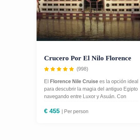
Crucero Por El Nilo Florence
(998)
El
Florence Nile Cruise
es la opción ideal
para descubrir la magia del antiguo Egipto
navegando entre Luxor y Asuán. Con
programas de 4 o 5 noches, este crucero
€
455
ofrece una experiencia de lujo con
| Per person
pensión completa, camarotes elegantes,
piscina y espectáculos a bordo. Incluye
visitas guiadas a los templos más icónicos