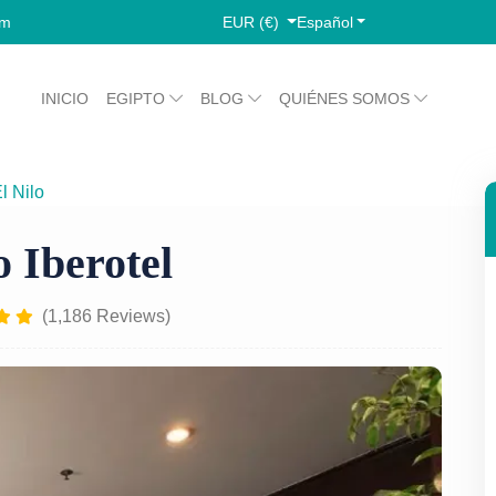
EUR (€)
Español
om
INICIO
EGIPTO
BLOG
QUIÉNES SOMOS
l Nilo
Crucero por el Nilo Iberotel
 Iberotel
(1,186 Reviews)