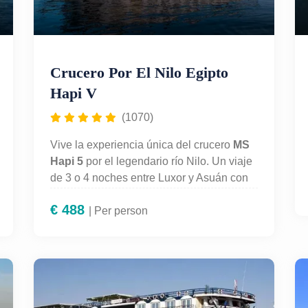
Crucero Por El Nilo Egipto
Hapi V
(1070)
Vive la experiencia única del crucero
MS
Hapi 5
por el legendario río Nilo. Un viaje
de 3 o 4 noches entre Luxor y Asuán con
todas las comodidades, pensión completa
€
488
y visitas guiadas a los templos más
| Per person
impresionantes de Egipto: Karnak, Luxor,
Edfu, Kom Ombo y Philae. Disfruta de un
crucero elegante, gastronomía de calidad,
piscina y entretenimiento a bordo mientras
descubres la historia faraónica. Una