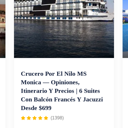
opción ideal para quienes buscan un viaje
de ensueño por Egipto con todo incluido.
Crucero Por El Nilo MS
Monica — Opiniones,
Itinerario Y Precios | 6 Suites
Con Balcón Francés Y Jacuzzi
Desde $699
(1398)