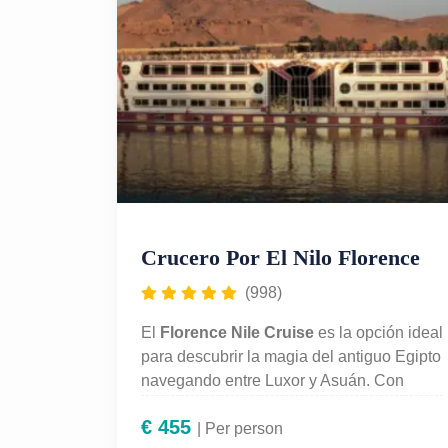
categoría.
Crucero Por El Nilo Florence
(998)
El
Florence Nile Cruise
es la opción ideal
para descubrir la magia del antiguo Egipto
navegando entre Luxor y Asuán. Con
programas de 4 o 5 noches, este crucero
€
455
ofrece una experiencia de lujo con
| Per person