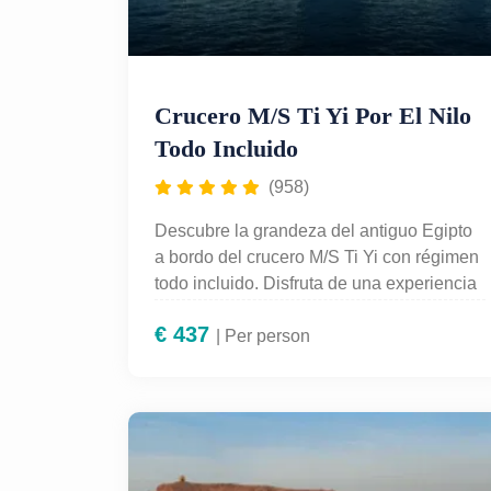
Crucero M/S Ti Yi Por El Nilo
Todo Incluido
(958)
Descubre la grandeza del antiguo Egipto
a bordo del crucero M/S Ti Yi con régimen
todo incluido. Disfruta de una experiencia
inolvidable con alojamiento de lujo,
€
437
gastronomía variada, entretenimiento a
| Per person
bordo y excursiones guiadas en español a
los monumentos más emblemáticos de
Luxor, Edfu, Kom Ombo y Asuán. Perfecto
para quienes desean explorar el Nilo con
total comodidad y servicio de primera