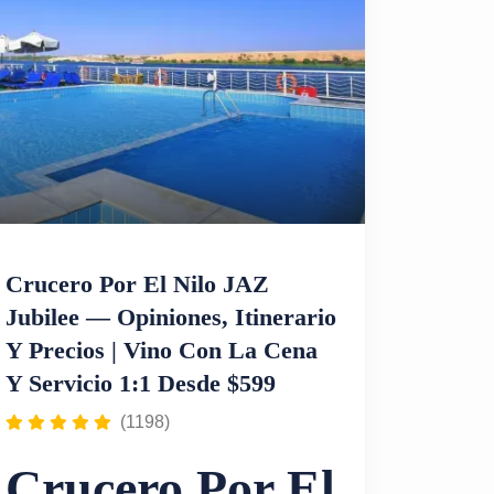
un crucero de lujo. Vive Egipto de manera
inolvidable navegando en el Adonis Nile
Cruise.
Crucero Por El Nilo JAZ
Jubilee — Opiniones, Itinerario
Y Precios | Vino Con La Cena
Y Servicio 1:1 Desde $599
(1198)
Crucero Por El