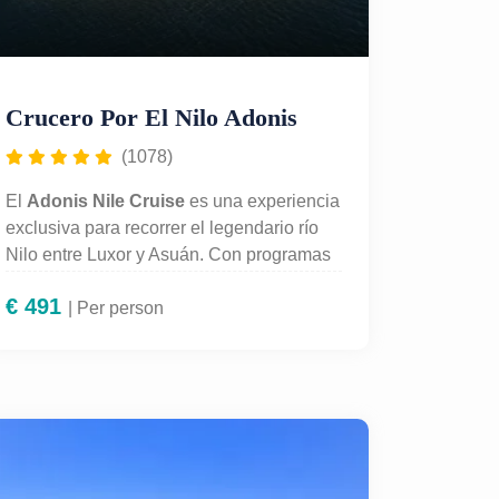
Crucero Por El Nilo Adonis
(1078)
El
Adonis Nile Cruise
es una experiencia
exclusiva para recorrer el legendario río
Nilo entre Luxor y Asuán. Con programas
de 4 o 5 noches, este crucero combina
€
491
lujo y cultura: elegantes camarotes,
| Per person
piscina, gastronomía internacional y
espectáculos a bordo. Incluye visitas
guiadas a los templos más impresionantes
de Egipto como Karnak, Luxor, Edfu, Kom
Ombo y Philae. Un viaje perfecto para
quienes desean descubrir la grandeza
faraónica con todas las comodidades de