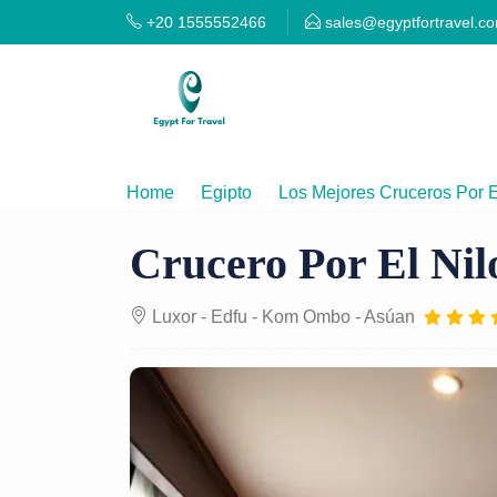
+20 1555552466
sales@egyptfortravel.c
Home
Egipto
Los Mejores Cruceros Por E
Crucero Por El Nilo
Luxor - Edfu - Kom Ombo - Asúan