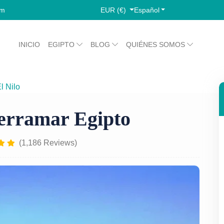
EUR (€)
Español
om
INICIO
EGIPTO
BLOG
QUIÉNES SOMOS
l Nilo
Crucero Nilo MS Terramar Egipto
erramar Egipto
(1,186 Reviews)