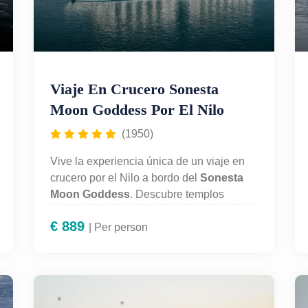
Viaje En Crucero Sonesta
Moon Goddess Por El Nilo
(1950)
Vive la experiencia única de un viaje en
crucero por el Nilo a bordo del
Sonesta
Moon Goddess
. Descubre templos
ancestrales como
Karnak, Edfu, Kom
€
889
Ombo y el Valle de los Reyes,
| Per person
mientras
disfrutas de lujo 5 estrellas, pensión
completa, entretenimiento a bordo y guía
profesional en español. Recorre el
corazón del Antiguo Egipto con todo