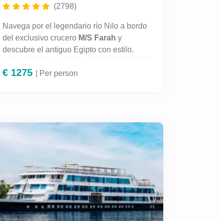
(2798)
Navega por el legendario río Nilo a bordo
del exclusivo crucero
M/S Farah
y
descubre el antiguo Egipto con estilo.
Disfruta de pensión completa, servicios de
€
1275
lujo, modernas instalaciones y
| Per person
excursiones guiadas en español a los
templos y monumentos más
impresionantes de
Luxor, Edfu, Kom
Ombo y Asuán
. Una experiencia perfecta
para quienes buscan cultura, comodidad y
atención personalizada en cada momento
del viaje.