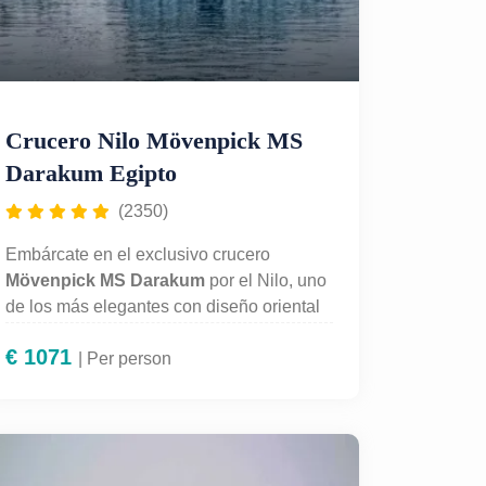
Crucero Nilo Mövenpick MS
Darakum Egipto
(2350)
Embárcate en el exclusivo crucero
Mövenpick MS Darakum
por el Nilo, uno
de los más elegantes con diseño oriental
auténtico. Descubre los templos
€
1071
faraónicos más emblemáticos de Egipto
| Per person
entre
Luxor y Asuán: Karnak, Luxor,
Edfu, Kom Ombo y Philae
. Disfruta de
alojamiento 5 estrellas,
pensión
completa
, piscina, terraza panorámica y