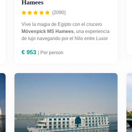
Hamees
(2090)
Vive la magia de Egipto con el crucero
Mövenpick MS Hamees
, una experiencia
de lujo navegando por el Nilo entre Luxor
y Asuán. Explora los templos de
Karnak,
€
953
Luxor, Edfu, Kom Ombo y el mítico Valle
| Per person
de los Reyes
. Alojamiento 5 estrellas,
pensión completa, piscina, solárium y guía
en español incluidos. Perfecto para
quienes desean combinar historia, confort
y paisajes espectaculares en un solo
viaje. ¡Reserva ahora tu crucero por el
Nilo con Mövenpick Hamees!