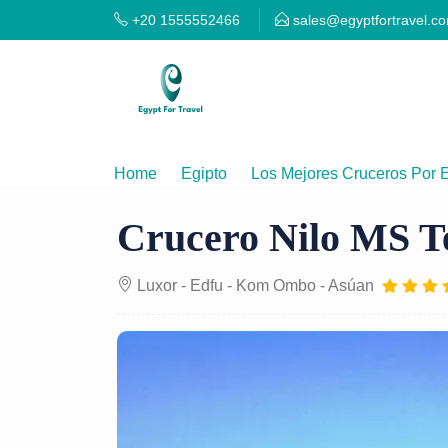
+20 1555552466
sales@egyptfortravel.c
Home
Egipto
Los Mejores Cruceros Por E
Crucero Nilo MS T
Luxor - Edfu - Kom Ombo - Asúan