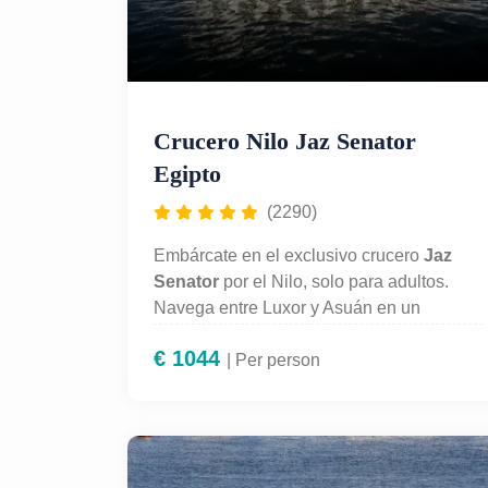
Crucero Nilo Jaz Senator
Egipto
(2290)
Embárcate en el exclusivo crucero
Jaz
Senator
por el Nilo, solo para adultos.
Navega entre Luxor y Asuán en un
ambiente elegante y tranquilo, visitando
€
1044
los templos más impresionantes de
| Per person
Egipto:
Karnak, Luxor, Edfu, Kom Ombo
y el Valle de los Reyes
. Disfruta de suites
de lujo, pensión completa, spa, piscina y
servicio personalizado. Incluye guía en