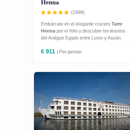
Henna
(1998)
Embárcate en el elegante crucero
Tamr
Henna
por el Nilo y descubre los tesoros
del Antiguo Egipto entre Luxor y Asuán.
Visita los templos de
Karnak, Luxor,
€
911
Edfu, Kom Ombo, Philae y el Valle de
| Per person
los Reyes
con guía en español.
Alojamiento 5 estrellas, pensión completa,
piscina, terraza panorámica y servicio de
alta calidad incluidos. Un viaje cultural y
relajante ideal para conocer Egipto con
comodidad y estilo. ¡Reserva tu
experiencia única con el crucero Tamr
Henna ahora!