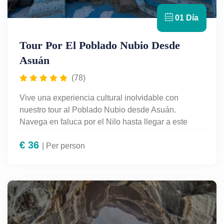
01 Día
Tour Por El Poblado Nubio Desde
Asuán
(78)
Vive una experiencia cultural inolvidable con
nuestro tour al Poblado Nubio desde Asuán.
Navega en faluca por el Nilo hasta llegar a este
encantador pueblo, famoso por sus casas vibrantes,
€
36
su hospitalidad y sus tradiciones ancestrales.
| Per person
Conoce de cerca la vida diaria de la comunidad
nubia, visita una casa local, prueba su gastronomía
y disfruta de un ambiente lleno de color y calidez. El
tour incluye transporte, guía en español y paseo en
faluca. Ideal para quienes buscan conectar con la
auténtica esencia del Alto Egipto. ¡Reserva ahora tu