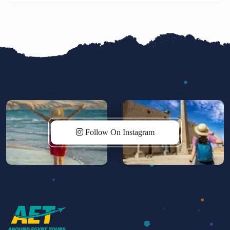
por su historia copta y su atmósfera espiritual, el
monasterio es un sitio poco turístico pero lleno de
encanto. El tour incluye transporte en vehículo con
aire acondicionado, guía en español y tiempo para
explorar libremente. ¡Una experiencia cultural y
espiritual única en el Alto Egipto!
Follow On Instagram