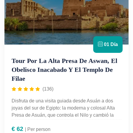
01 Día
Tour Por La Alta Presa De Aswan, El
Obelisco Inacabado Y El Templo De
Filae
(136)
Disfruta de una visita guiada desde Asuán a dos
joyas del sur de Egipto: la moderna y colosal Alta
Presa de Asuán, que controla el Nilo y cambió la
historia del país, y el encantador Templo de Filae,
€
62
dedicado a la diosa Isis, rescatado de las aguas y
| Per person