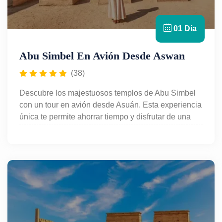
01 Día
Abu Simbel En Avión Desde Aswan
(38)
Descubre los majestuosos templos de Abu Simbel
con un tour en avión desde Asuán. Esta experiencia
única te permite ahorrar tiempo y disfrutar de una
visita guiada en español a uno de los sitios
arqueológicos más impresionantes de Egipto,
declarado Patrimonio de la Humanidad por la
UNESCO. Con vuelos de ida y vuelta incluidos,
traslado al aeropuerto y entradas, es la opción
perfecta para quienes desean conocer Abu Simbel
en solo medio día. ¡Reserva ahora y vive la
grandeza del Antiguo Egipto!