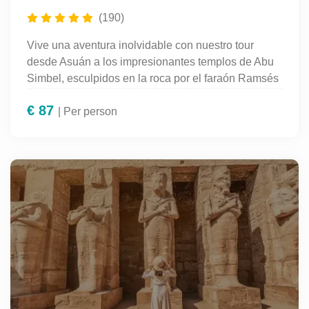
(190)
Vive una aventura inolvidable con nuestro tour
desde Asuán a los impresionantes templos de Abu
Simbel, esculpidos en la roca por el faraón Ramsés
II. Descubre uno de los monumentos más icónicos
€
87
del Antiguo Egipto, famoso por su grandeza
| Per person
arquitectónica y su asombroso alineamiento solar.
Viaja en vehículo climatizado acompañado por un
guía profesional en español y disfruta de un
recorrido cultural lleno de historia, misterio y
paisajes del desierto nubio. Una experiencia
imprescindible para todo viajero en Egipto.