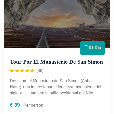
aventura nubia!
01 Día
Tour Por El Monasterio De San Simon
(86)
Descubre el Monasterio de San Simón (Anba
Hatre), una impresionante fortaleza-monasterio del
siglo VII situada en la orilla occidental del Nilo
frente a Asuán. Esta visita guiada te lleva a través
€
39
de antiguos muros de ladrillo y piedra, iglesias,
| Per person
patios y vistas panorámicas sobre el río. Conocido