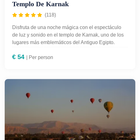
Templo De Karnak
(118)
Disfruta de una noche mágica con el espectáculo
de luz y sonido en el templo de Karnak, uno de los
lugares más emblemáticos del Antiguo Egipto.
Recorre este complejo milenario iluminado mientras
€
54
escuchas la historia de los faraones y los secretos
| Per person
de Tebas narrados en tu idioma. Una experiencia
inolvidable que combina historia, tecnología y
emoción en un entorno único bajo el cielo estrellado
de Luxor. Ideal para quienes buscan una actividad
nocturna cultural, envolvente y llena de encanto.