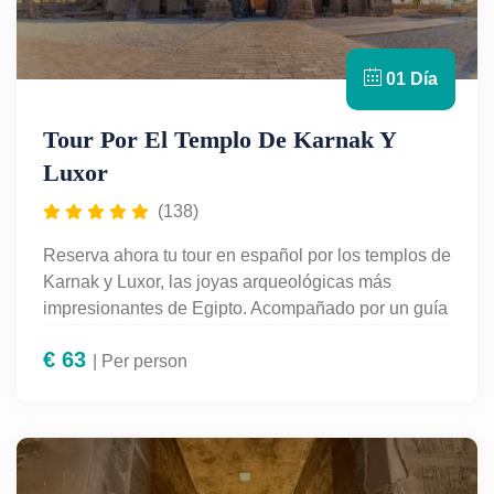
01 Día
Tour Por El Templo De Karnak Y
Luxor
(138)
Reserva ahora tu tour en español por los templos de
Karnak y Luxor, las joyas arqueológicas más
impresionantes de Egipto. Acompañado por un guía
experto, recorrerás la gran sala hipóstila de Karnak,
€
63
caminarás por la Avenida de las Esfinges y
| Per person
conocerás los secretos del templo dedicado a
Amón-Ra. Esta experiencia única te transportará a
la época de los faraones. Traslados, entradas y guía
profesional incluidos. Ideal para viajeros que
buscan historia, cultura y maravillas del Antiguo