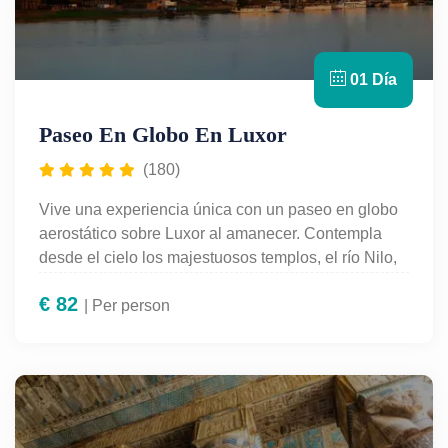
01 Día
Paseo En Globo En Luxor
(180)
Vive una experiencia única con un paseo en globo
aerostático sobre Luxor al amanecer. Contempla
desde el cielo los majestuosos templos, el río Nilo,
el Valle de los Reyes y la ribera occidental
€
82
iluminados por la primera luz del día. Una actividad
| Per person
inolvidable, segura y perfectamente organizada,
ideal para viajeros que desean disfrutar de la
belleza de Egipto desde una perspectiva diferente.
Incluye traslados, asistencia profesional y piloto
certificado. No te pierdas esta aventura mágica en