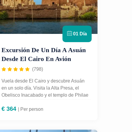
01 Día
Excursión De Un Día A Asuán
Desde El Cairo En Avión
(798)
Vuela desde El Cairo y descubre Asuán
en un solo día. Visita la Alta Presa, el
Obelisco Inacabado y el templo de Philae
con guía en español. Una excursión
€
364
cultural completa con vuelos, traslados y
| Per person
atención personalizada incluidos.