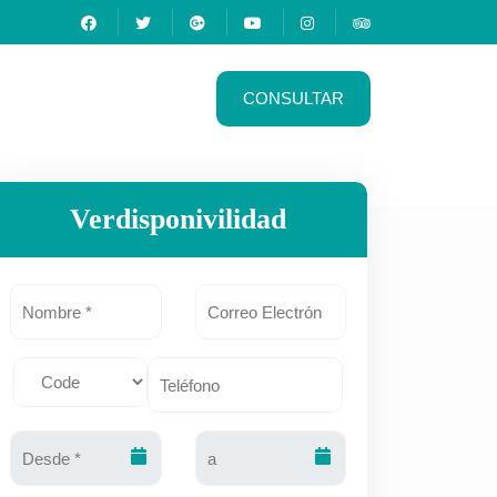
CONSULTAR
alili
Verdisponivilidad