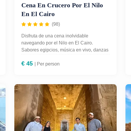
Cena En Crucero Por El Nilo
En El Cairo
(98)
Disfruta de una cena inolvidable
navegando por el Nilo en El Cairo.
Sabores egipcios, música en vivo, danzas
tradicionales y vistas nocturnas únicas.
€
45
Con guía en español y traslados incluidos,
| Per person
es una experiencia perfecta para parejas y
viajeros que buscan una noche especial.