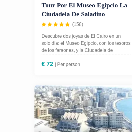
Tour Por El Museo Egipcio La
Ciudadela De Saladino
(158)
Descubre dos joyas de El Cairo en un
solo día: el Museo Egipcio, con los tesoros
de los faraones, y la Ciudadela de
Saladino, símbolo de la historia islámica.
€
72
Acompañado por un guía en español, con
| Per person
transporte incluido, vivirás una
experiencia cultural única.