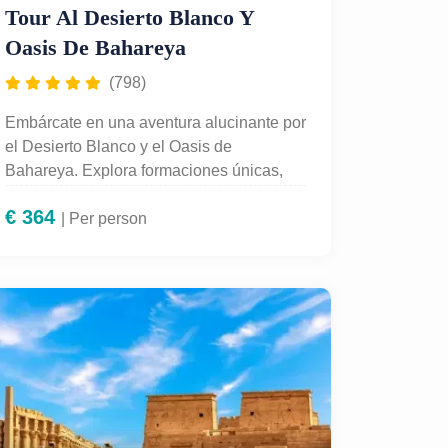
Tour Al Desierto Blanco Y
Oasis De Bahareya
(798)
Embárcate en una aventura alucinante por
el Desierto Blanco y el Oasis de
Bahareya. Explora formaciones únicas,
dunas doradas y aguas termales
€
364
naturales. Disfruta de un safari en 4x4,
| Per person
una noche bajo las estrellas y la magia del
desierto egipcio con guía en español y
todo incluido desde El Cairo.