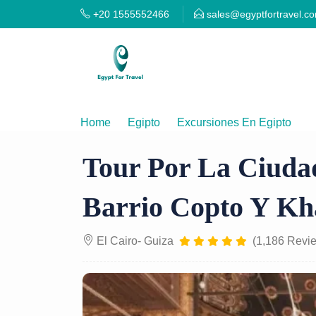
+20 1555552466
sales@egyptfortravel.c
Home
Egipto
Excursiones En Egipto
T
Tour Por La Ciudad
Barrio Copto Y Kha
El Cairo- Guiza
(1,186 Revi