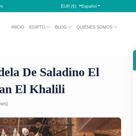
EUR (€)
Español
om
INICIO
EGIPTO
BLOG
QUIÉNES SOMOS
our Por La Ciudadela De Saladino El Barrio Copto Y Khan El Kh
ela De Saladino El
n El Khalili
ews)