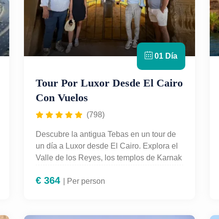
01 Día
Tour Por Luxor Desde El Cairo
Con Vuelos
(798)
Descubre la antigua Tebas en un tour de
un día a Luxor desde El Cairo. Explora el
Valle de los Reyes, los templos de Karnak
y Hatshepsut con guía en español. Incluye
€
364
vuelos, traslados y atención personalizada
| Per person
para una experiencia cultural inolvidable.