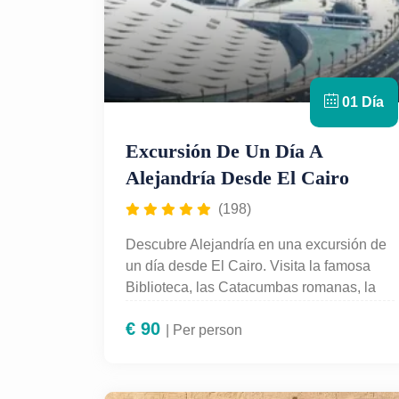
01 Día
Excursión De Un Día A
Alejandría Desde El Cairo
(198)
Descubre Alejandría en una excursión de
un día desde El Cairo. Visita la famosa
Biblioteca, las Catacumbas romanas, la
Ciudadela de Qaitbay y el paseo marítimo
€
90
mediterráneo. Un recorrido cultural
| Per person
completo con guía en español, transporte
privado y atención personalizada.