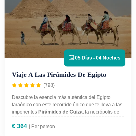
05 Días - 04 Noches
Viaje A Las Pirámides De Egipto
(798)
Descubre la esencia más auténtica del Egipto
faraónico con este recorrido único que te lleva a las
imponentes
Pirámides de Guiza,
la necrópolis de
Saqqara
y las enigmáticas pirámides de
El
€
364
Fayoum
| Per person
. Acompañado por un guía en español,
explora lugares milenarios lejos de las rutas más