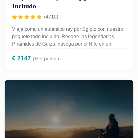
Incluido
(4710)
Viaja como un auténtico rey por Egipto con nuestro
paquete todo incluido. Recorre las legendarias
Pirámides de Guiza, navega por el Nilo en un
crucero de ensueño y maravíllate con los templos
€
2147
de Luxor, Karnak y Abu Simbel. Disfruta de
| Per person
alojamiento de alta calidad, guía en español,
traslados privados y todas las entradas incluidas.
Una experiencia exclusiva, cómoda y sin
preocupaciones para descubrir la grandeza del
antiguo Egipto con el trato que mereces. ¡Con
Egypt For Travel
, lo único que necesitas es
disfrutar!