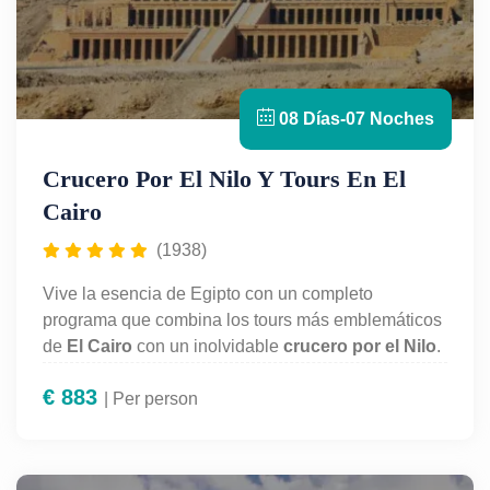
08 Días-07 Noches
Crucero Por El Nilo Y Tours En El
Cairo
(1938)
Vive la esencia de Egipto con un completo
programa que combina los tours más emblemáticos
de
El Cairo
con un inolvidable
crucero por el Nilo
.
Descubre las
Pirámides de Guiza
, el
Museo
€
883
Egipcio
| Per person
y la
Esfinge
, y continúa tu viaje navegando
entre templos milenarios en
Luxor, Asuán y Kom
Ombo.
Una experiencia perfecta que une historia,
cultura y paisajes únicos.