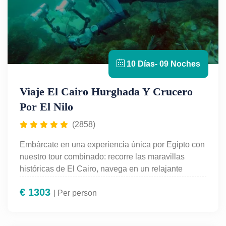
10 Días- 09 Noches
Viaje El Cairo Hurghada Y Crucero
Por El Nilo
(2858)
Embárcate en una experiencia única por Egipto con
nuestro tour combinado: recorre las maravillas
históricas de El Cairo, navega en un relajante
crucero por el Nilo desde Asuán hasta Luxor, y
€
1303
disfruta de las playas paradisíacas de Hurghada en
| Per person
el mar Rojo. Este viaje está diseñado para quienes
desean descubrir lo mejor de la historia, la