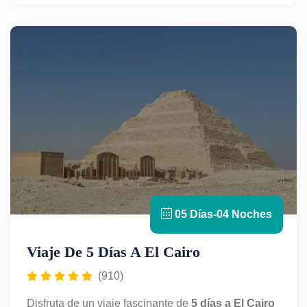
turísticas, donde la historia cobra vida entre
desiertos, tumbas y estructuras ancestrales.
Transporte privado, atención personalizada y una
experiencia cultural inolvidable con
Egypt For
Travel.
Ideal para quienes buscan un Egipto
diferente, profundo y lleno de misterio.
05 Días-04 Noches
Viaje De 5 Días A El Cairo
(910)
Disfruta de un viaje fascinante de
5 días a El Cairo