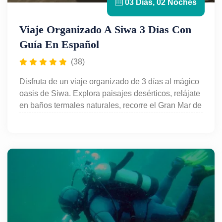
03 Días, 02 Noches
Viaje Organizado A Siwa 3 Días Con
Guía En Español
(38)
Disfruta de un viaje organizado de 3 días al mágico
oasis de Siwa. Explora paisajes desérticos, relájate
en baños termales naturales, recorre el Gran Mar de
Arena en 4x4 y descubre la cultura bereber en un
entorno único y auténtico. El paquete incluye
alojamiento ecológico, pensión completa, guía en
español y traslados privados desde El Cairo. Una
escapada ideal para desconectar y vivir una
experiencia inolvidable en el corazón del desierto
egipcio.