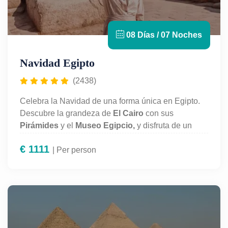
08 Días / 07 Noches
Navidad Egipto
(2438)
Celebra la Navidad de una forma única en Egipto.
Descubre la grandeza de
El Cairo
con sus
Pirámides
y el
Museo Egipcio,
y disfruta de un
mágico
crucero por el Nilo
visitando templos
€
1111
milenarios en
| Per person
Luxor, Asuán y Kom Ombo
. Una
experiencia inolvidable que combina historia,
cultura y la magia de estas fechas especiales.