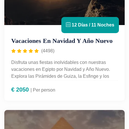
12 Días / 11 Noches
Vacaciones En Navidad Y Año Nuevo
(4498)
Disfruta unas fiestas inolvidables con nuestras
vacaciones en Egipto por Navidad y Año Nuevo.
Explora las Pirámides de Guiza, la Esfinge y los
templos del Nilo en un viaje organizado con guía en
€
2050
español, transporte privado y alojamiento incluido.
| Per person
Celebra el fin de año navegando por el Nilo o
brindando frente a monumentos milenarios. Sol,
cultura, historia y aventura te esperan en el corazón
del antiguo Egipto. Una forma única y mágica de
recibir el nuevo año con
Egypt For Travel.