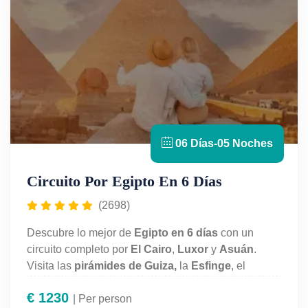
06 Días-05 Noches
Circuito Por Egipto En 6 Días
(2698)
Descubre lo mejor de
Egipto en 6 días
con un
circuito completo por
El Cairo
,
Luxor
y
Asuán
.
Visita las
pirámides de Guiza,
la
Esfinge
, el
Museo Egipcio
y los grandes templos de
Karnak y
€
1230
Luxor
.
Todo incluido
| Per person
con alojamiento confortable,