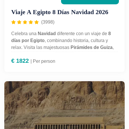
Viaje A Egipto 8 Días Navidad 2026
(3998)
Celebra una
Navidad
diferente con un viaje de
8
días por Egipto
, combinando historia, cultura y
relax. Visita las majestuosas
Pirámides de Guiza
,
explora El Cairo con guía en español y disfruta de
€
1822
un
crucero por el Nilo
| Per person
descubriendo templos
milenarios en
Luxor, Edfu, Kom Ombo y Asuán
.
El clima suave, el ambiente navideño único y la
magia del antiguo Egipto harán de estas fiestas una
experiencia inolvidable. Todo organizado por
Egypt
For Travel
: vuelos internos, hoteles, visitas y
traslados incluidos.