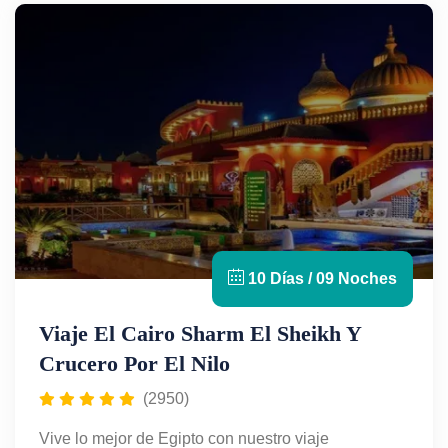
naturaleza y el confort egipcio. Con Egypt For
Travel, vive Egipto con guías expertos, alojamientos
seleccionados y atención personalizada. ¡Reserva
ahora tu aventura inolvidable!
10 Días / 09 Noches
Viaje El Cairo Sharm El Sheikh Y
Crucero Por El Nilo
(2950)
Vive lo mejor de Egipto con nuestro viaje