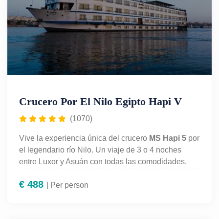
Crucero Por El Nilo Egipto Hapi V
(1070)
Vive la experiencia única del crucero
MS Hapi 5
por
el legendario río Nilo. Un viaje de 3 o 4 noches
entre Luxor y Asuán con todas las comodidades,
pensión completa y visitas guiadas a los templos
€
488
más impresionantes de Egipto: Karnak, Luxor, Edfu,
| Per person
Kom Ombo y Philae. Disfruta de un crucero
elegante, gastronomía de calidad, piscina y