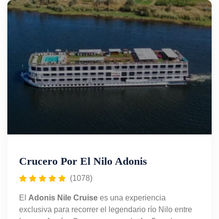
entretenimiento a bordo mientras descubres la
historia faraónica. Una opción ideal para quienes
buscan un viaje de ensueño por Egipto con todo
incluido.
Crucero Por El Nilo Adonis
(1078)
El
Adonis Nile Cruise
es una experiencia
exclusiva para recorrer el legendario río Nilo entre