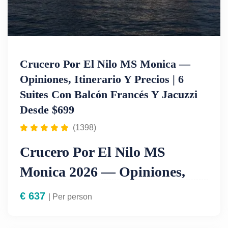
Crucero Por El Nilo MS Monica —
Opiniones, Itinerario Y Precios | 6
Suites Con Balcón Francés Y Jacuzzi
Desde $699
(1398)
Crucero Por El Nilo MS
Monica 2026 — Opiniones,
Itinerario Y Precios Desde
€
637
| Per person
$699