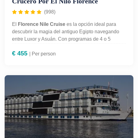
Crucero Por El Nilo Florence
(998)
El
Florence Nile Cruise
es la opción ideal para
descubrir la magia del antiguo Egipto navegando
entre Luxor y Asuán. Con programas de 4 o 5
noches, este crucero ofrece una experiencia de lujo
€
455
con pensión completa, camarotes elegantes,
| Per person
piscina y espectáculos a bordo. Incluye visitas
guiadas a los templos más icónicos del Nilo como
Karnak, Luxor, Edfu, Kom Ombo y Philae. Perfecto
para quienes buscan combinar historia, cultura y
relax en un solo viaje. Vive una travesía única con
todas las comodidades en el exclusivo Florence
Nile Cruise.