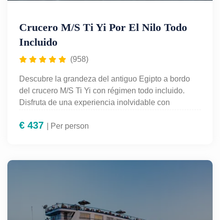
Crucero M/S Ti Yi Por El Nilo Todo
Incluido
(958)
Descubre la grandeza del antiguo Egipto a bordo
del crucero M/S Ti Yi con régimen todo incluido.
Disfruta de una experiencia inolvidable con
alojamiento de lujo, gastronomía variada,
€
437
entretenimiento a bordo y excursiones guiadas en
| Per person
español a los monumentos más emblemáticos de
Luxor, Edfu, Kom Ombo y Asuán. Perfecto para
quienes desean explorar el Nilo con total
comodidad y servicio de primera categoría.